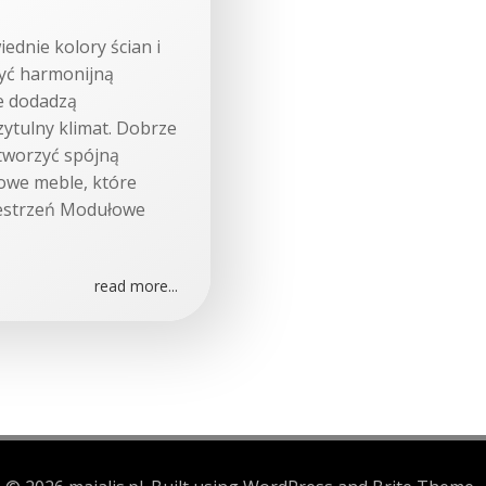
ednie kolory ścian i
zyć harmonijną
e dodadzą
zytulny klimat. Dobrze
tworzyć spójną
owe meble, które
zestrzeń Modułowe
read more...