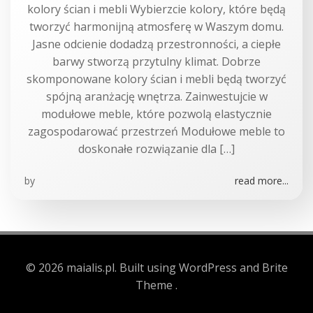
kolory ścian i mebli Wybierzcie kolory, które będą
tworzyć harmonijną atmosferę w Waszym domu.
Jasne odcienie dodadzą przestronności, a ciepłe
barwy stworzą przytulny klimat. Dobrze
skomponowane kolory ścian i mebli będą tworzyć
spójną aranżację wnętrza. Zainwestujcie w
modułowe meble, które pozwolą elastycznie
zagospodarować przestrzeń Modułowe meble to
doskonałe rozwiązanie dla […]
by
read more...
© 2026 maialis.pl. Built using WordPress and Brite
Theme .