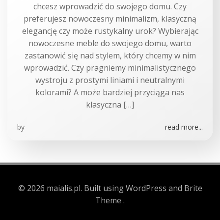
chcesz wprowadzić do swojego domu. Czy
preferujesz nowoczesny minimalizm, klasyczną
elegancję czy może rustykalny urok? Wybierając
nowoczesne meble do swojego domu, warto
zastanowić się nad stylem, który chcemy w nim
wprowadzić. Czy pragniemy minimalistycznego
wystroju z prostymi liniami i neutralnymi
kolorami? A może bardziej przyciąga nas
klasyczna […]
by
read more...
© 2026 maialis.pl. Built using WordPress and Brite
Theme .