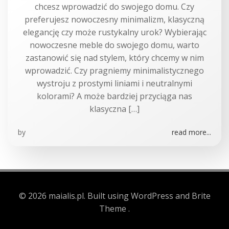
chcesz wprowadzić do swojego domu. Czy
preferujesz nowoczesny minimalizm, klasyczną
elegancję czy może rustykalny urok? Wybierając
nowoczesne meble do swojego domu, warto
zastanowić się nad stylem, który chcemy w nim
wprowadzić. Czy pragniemy minimalistycznego
wystroju z prostymi liniami i neutralnymi
kolorami? A może bardziej przyciąga nas
klasyczna […]
by
read more...
© 2026 maialis.pl. Built using WordPress and Brite
Theme .